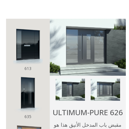
AR
EN
عالم بيرنار
نموذج
الكل
وان تاتش ONE TOUCH
بيور PURE
613
مالتي ليفل MULTILEVEL
كلاسيكو CLASSICO
بريميام PREMIUM
ULTIMUM-PURE 626
كتالوجات
635
للمهندسين المعماريين
مقبض باب المدخل الأنيق هذا هو